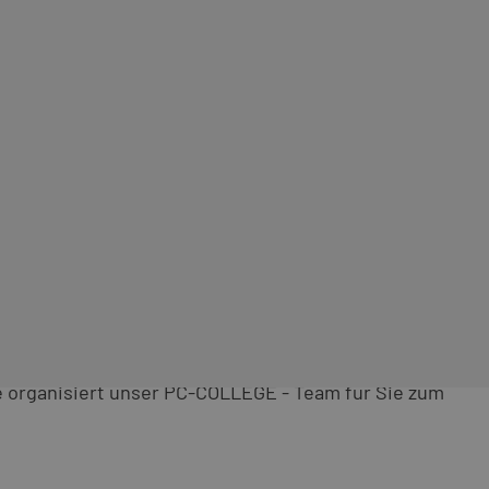
line-Kurs
e organisiert unser PC-COLLEGE - Team für Sie zum