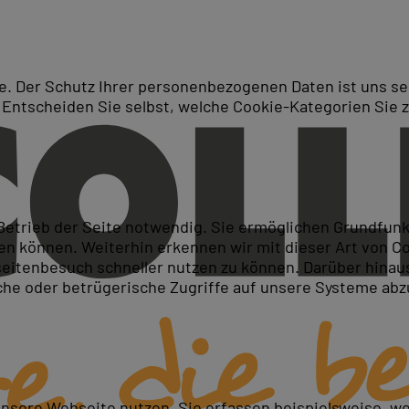
. Der Schutz Ihrer personenbezogenen Daten ist uns seh
 Entscheiden Sie selbst, welche Cookie-Kategorien Sie 
Suche
Schulungen – Live-Online
 Betrieb der Seite notwendig. Sie ermöglichen Grundfun
 können. Weiterhin erkennen wir mit dieser Art von Cook
itenbesuch schneller nutzen zu können. Darüber hinaus
iche oder betrügerische Zugriffe auf unsere Systeme ab
unsere Webseite nutzen. Sie erfassen beispielsweise, w