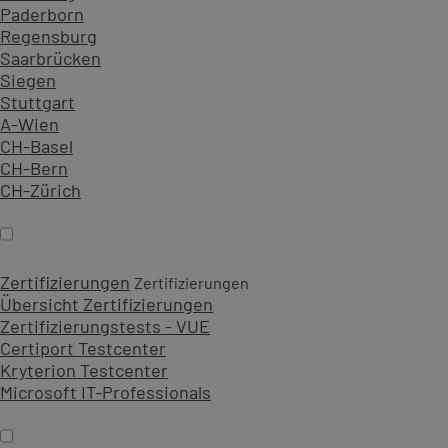
Paderborn
Regensburg
Saarbrücken
Siegen
Stuttgart
A-Wien
CH-Basel
CH-Bern
CH-Zürich
Zertifizierungen
Zertifizierungen
Übersicht Zertifizierungen
Zertifizierungstests - VUE
Certiport Testcenter
Kryterion Testcenter
Microsoft IT-Professionals