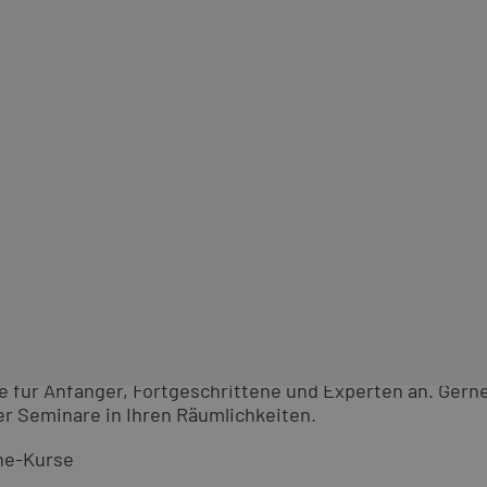
er Pages Schulungen als Live-On
d Kurse als Live-Online-Kurs:
 für Anfänger, Fortgeschrittene und Experten an. Gern
r Seminare in Ihren Räumlichkeiten.
ne-Kurse