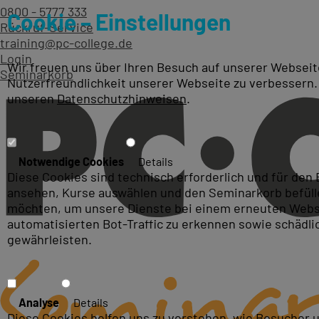
0800 - 5777 333
Cookie – Einstellungen
Rückruf-Service
training@pc-college.de
Login
Wir freuen uns über Ihren Besuch auf unserer Webseite
Seminarkorb
Nutzerfreundlichkeit unserer Webseite zu verbessern.
unseren
Datenschutzhinweisen
.
Java Server Pages Kurse & 
Notwendige Cookies
Details
Diese Cookies sind technisch erforderlich und für den
ansehen, Kurse auswählen und den Seminarkorb befüllen
möchten, um unsere Dienste bei einem erneuten Webse
automatisierten Bot-Traffic zu erkennen sowie schädl
gewährleisten.
Analyse
Details
Diese Cookies helfen uns zu verstehen, wie Besucher 