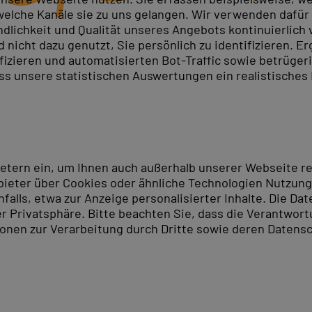
elche Kanäle sie zu uns gelangen. Wir verwenden dafür D
ndlichkeit und Qualität unseres Angebots kontinuierlich
nicht dazu genutzt, Sie persönlich zu identifizieren. Er
a-Entwickler in der Webentwicklung eine wichtige Quali
ifizieren und automatisierten Bot-Traffic sowie betrüge
nsetzen.
ass unsere statistischen Auswertungen ein realistisches
de JSP- und Servlet-Kenntnisse: von den Grundlagen ü
ndungen.
belegen Sie Ihre JSP-Kenntnisse. Alle Inhalte werden liv
 Server Pages Kurs
an.
ietern ein, um Ihnen auch außerhalb unserer Webseite 
ieter über Cookies oder ähnliche Technologien Nutzungs
lls, etwa zur Anzeige personalisierter Inhalte. Die Date
er Privatsphäre. Bitte beachten Sie, dass die Verantwor
tionen zur Verarbeitung durch Dritte sowie deren Datensc