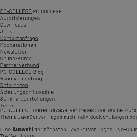
Ihr Kontakt für unsere JavaServ
PC-COLLEGE
PC-COLLEGE
Autorisierungen
E-Mail:
online-training@pc-college.de
Downloads
Jobs
Themenliste
Kontaktanfrage
Kooperationen
Entwicklung weitere
Newsletter
JavaServerPages
Online-Kurse
Jbuilder
Partnerverbund
Online-Trainings
PC-COLLEGE Blog
PC-COLLEGE Professionals Kurse
Raumvermietung
Programmierung
Referenzen
JavaServer Pages Schulungen un
Schulungsphilosophie
Seminarbeurteilungen
Team
PC-COLLEGE bietet JavaServer Pages Live-Online-Kurse
Thema JavaServer Pages auch Individualschulungen ode
Eine
Auswahl
der nächsten JavaServer Pages Live-Onli
Treffer: 1 Kurs