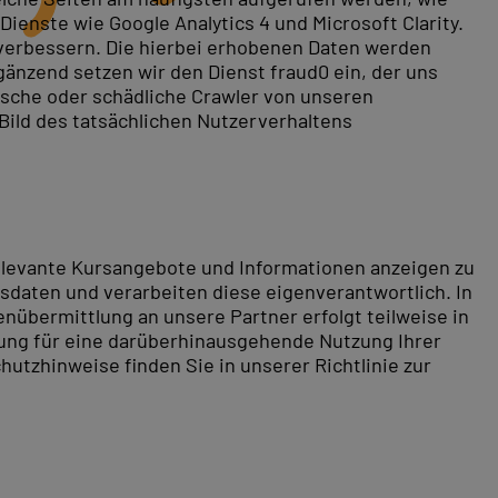
ienste wie Google Analytics 4 und Microsoft Clarity.
 verbessern. Die hierbei erhobenen Daten werden
gänzend setzen wir den Dienst fraud0 ein, der uns
fikation.
Java Server Pages Kurse
zeigen Ihnen, wie Sie
rische oder schädliche Crawler von unseren
 Bild des tatsächlichen Nutzerverhaltens
ber Session-Management und Tag-Libraries bis zur
e und online vermittelt – interaktiv und bequem vom
relevante Kursangebote und Informationen anzeigen zu
daten und verarbeiten diese eigenverantwortlich. In
nübermittlung an unsere Partner erfolgt teilweise in
tung für eine darüberhinausgehende Nutzung Ihrer
hutzhinweise finden Sie in unserer Richtlinie zur